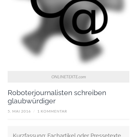
ONLINETEXTE.com
Roboterjournalisten schreiben
glaubwürdiger
5. MAI 2016
/
1 KOMMENTAR
Kurzfassung: Fachartikel oder Pressetexte