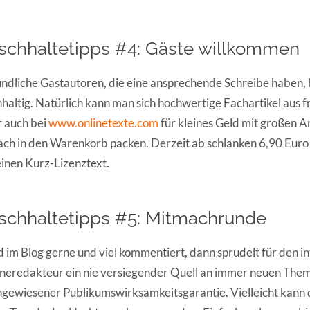
ischhaltetipps #4: Gäste willkommen
ndliche Gastautoren, die eine ansprechende Schreibe haben, 
haltig. Natürlich kann man sich hochwertige Fachartikel aus
 auch bei
www.onlinetexte.com
für kleines Geld mit großen 
ach in den Warenkorb packen. Derzeit ab schlanken 6,90 Euro n
einen Kurz-Lizenztext.
ischhaltetipps #5: Mitmachrunde
 im Blog gerne und viel kommentiert, dann sprudelt für den in
neredakteur ein nie versiegender Quell an immer neuen The
gewiesener Publikumswirksamkeitsgarantie. Vielleicht kann 