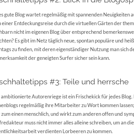
s gute Blog wartet regelmäßig mit spannenden Neuigkeiten a
 einer Entdeckungsreise durch die virtuellen Gärten der the
barn nicht im eigenen Blog über entsprechend bemerkenswe
chten? Es gibt im Netz täglich neue, spontan populäre und heiß
tags zu finden, mit deren eigenständiger Nutzung man sich d
erksamkeit der geneigten Surfer sicher sein kann.
ischhaltetipps #3: Teile und herrsche
 ambitionierte Autorenriege ist ein Frischekick für jedes Blog
enblogs regelmäßig ihre Mitarbeiter zu Wort kommen lassen;
 zum einen menschlich, und wirkt zum anderen offen und sym
redakteur muss nicht immer alles alleine schreiben, um an die
ntlichkeitsarbeit verdienten Lorbeeren zu kommen.