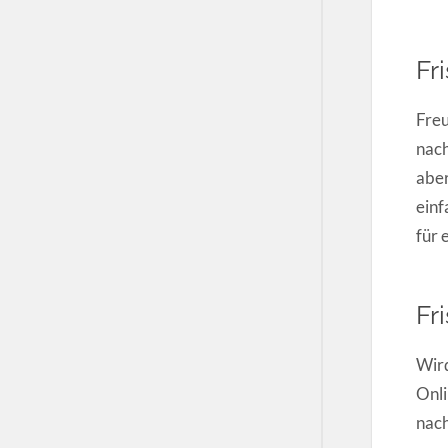
Fr
Freu
nach
aber
einf
für 
Fr
Wird
Onli
nach