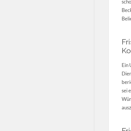
scho
Beck
Beli
Fr
Ko
Ein 
Dien
beri
sei 
Würd
aus
Fr