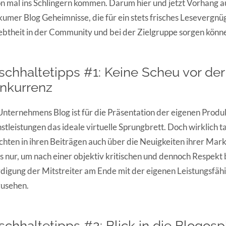
n mal ins Schlingern kommen. Darum hier und jetzt Vorhang au
umer Blog Geheimnisse, die für ein stets frisches Lesevergnü
ebtheit in der Community und bei der Zielgruppe sorgen könn
ischhaltetipps #1: Keine Scheu vor der
nkurrenz
Unternehmens Blog ist für die Präsentation der eigenen Produ
stleistungen das ideale virtuelle Sprungbrett. Doch wirklich 
chten in ihren Beiträgen auch über die Neuigkeiten ihrer Mar
es nur, um nach einer objektiv kritischen und dennoch Respek
igung der Mitstreiter am Ende mit der eigenen Leistungsfäh
zusehen.
ischhaltetipps #2: Blick in die Blogos