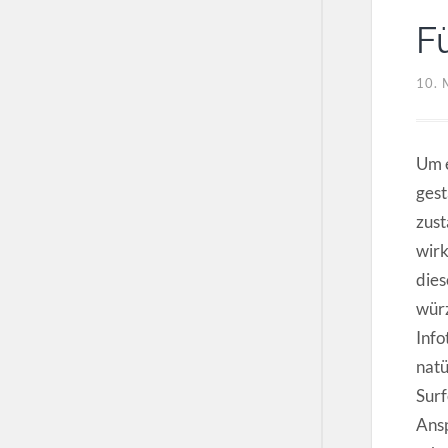
F
10. 
Um e
gest
zus
wir
dies
würz
Info
natü
Surf
Ansp