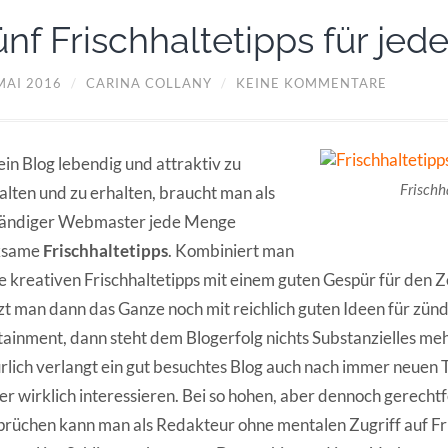
ünf Frischhaltetipps für jed
MAI 2016
/
CARINA COLLANY
/
KEINE KOMMENTARE
in Blog lebendig und attraktiv zu
Frischh
alten und zu erhalten, braucht man als
tändiger Webmaster jede Menge
ksame
Frischhaltetipps
. Kombiniert man
e kreativen Frischhaltetipps mit einem guten Gespür für den Ze
t man dann das Ganze noch mit reichlich guten Ideen für zün
tainment, dann steht dem Blogerfolg nichts Substanzielles m
rlich verlangt ein gut besuchtes Blog auch nach immer neuen 
er wirklich interessieren. Bei so hohen, aber dennoch gerechtf
rüchen kann man als Redakteur ohne mentalen Zugriff auf Fri