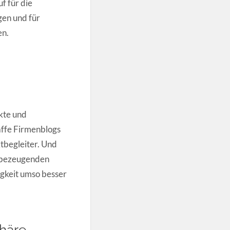
f für die
gen und für
en.
kte und
taffe Firmenblogs
ktbegleiter. Und
t bezeugenden
igkeit umso besser
phäre