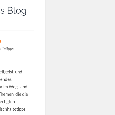
es Blog
altetipps
itgeist, und
dendes
ehr im Weg. Und
Themen, die die
ertigten
schhaltetipps