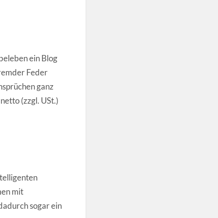
beleben ein Blog
 fremder Feder
Ansprüchen ganz
etto (zzgl. USt.)
telligenten
men mit
dadurch sogar ein