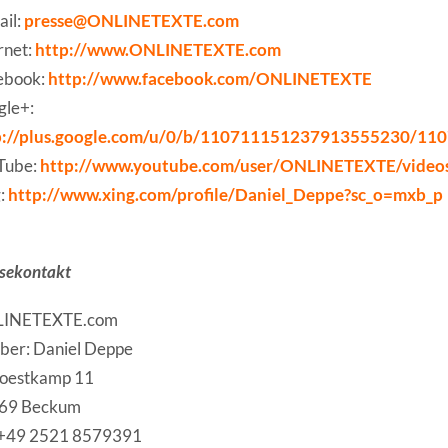
il:
presse@ONLINETEXTE.com
rnet:
http://www.ONLINETEXTE.com
ebook:
http://www.facebook.com/ONLINETEXTE
gle+:
p://plus.google.com/u/0/b/110711151237913555230/1
Tube:
http://www.youtube.com/user/ONLINETEXTE/video
:
http://www.xing.com/profile/Daniel_Deppe?sc_o=mxb_p
sekontakt
INETEXTE.com
ber: Daniel Deppe
Soestkamp 11
69 Beckum
. +49 2521 8579391