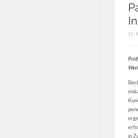
P
I
15.
Prof
Wer
Beck
eisk
Kund
pene
erge
erfo
in Z