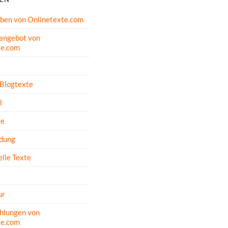
oben von Onlinetexte.com
angebot von
te.com
 Blogtexte
l
te
dung
lle Texte
ur
hlungen von
te.com