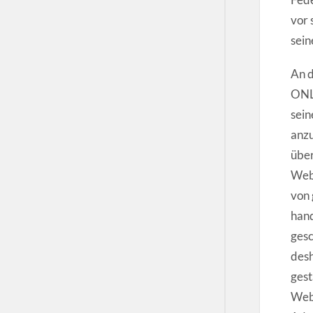
vor 
sein
An d
ONL
sein
anzu
über
Webm
von 
hand
gesc
desh
gest
Webs