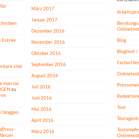
für
März 2017
Arbeitspr
Januar 2017
Beratungs
hreiben
Onlinetex
Dezember 2016
Blog
s Entrée
November 2016
Blogtext /
Oktober 2016
Fachartike
September 2016
ntare sind
Onlinetex
August 2016
e man sie
Pressemel
Juli 2016
NGEN
zu
von
Redaktione
Juni 2016
Text
Mai 2016
ei bloggen
Textagent
April 2016
dPress -
Textempfe
März 2016
Warum
Onlinetex