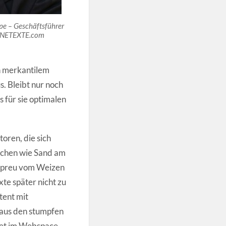
pe – Geschäftsführer
NETEXTE.com
h merkantilem
. Bleibt nur noch
 für sie optimalen
oren, die sich
schen wie Sand am
e Spreu vom Weizen
xte später nicht zu
tent mit
 aus den stumpfen
tet im Webspace