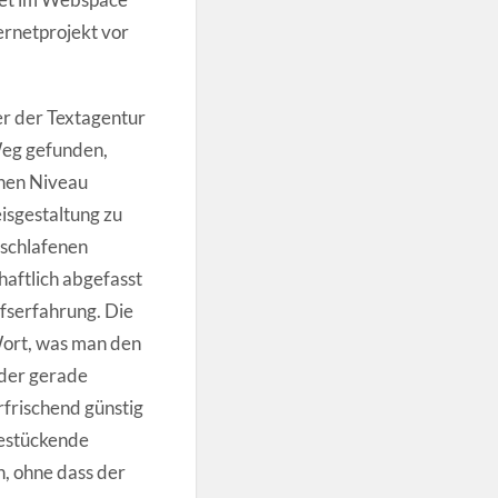
ernetprojekt vor
er der Textagentur
Weg gefunden,
chen Niveau
eisgestaltung zu
eschlafenen
haftlich abgefasst
fserfahrung. Die
Wort, was man den
oder gerade
frischend günstig
bestückende
n, ohne dass der