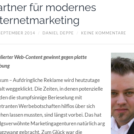
artner für modernes
nternetmarketing
 SEPTEMBER 2014
/
DANIEL DEPPE
/
KEINE KOMMENTARE
ilierter Web-Content gewinnt gegen platte
bung
um – Aufdringliche Reklame wird heutzutage
alt weggeklickt. Die Zeiten, in denen potenzielle
en die stumpfsinnige Berieselung mit
tranten Werbebotschaften hilflos über sich
hen lassen mussten, sind längst vorbei. Das hat
lgsverwöhnte Marketingagenturen natürlich arg
ugzwang gebracht. Zum Glück war die