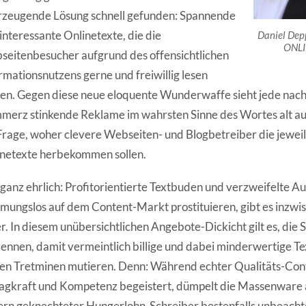
rzeugende Lösung schnell gefunden: Spannende
interessante Onlinetexte, die die
Daniel Dep
ONLI
eitenbesucher aufgrund des offensichtlichen
rmationsnutzens gerne und freiwillig lesen
n. Gegen diese neue eloquente Wunderwaffe sieht jede nac
erz stinkende Reklame im wahrsten Sinne des Wortes alt aus
Frage, woher clevere Webseiten- und Blogbetreiber die jeweils
netexte herbekommen sollen.
ganz ehrlich: Profitorientierte Textbuden und verzweifelte Aut
ungslos auf dem Content-Markt prostituieren, gibt es inzwi
. In diesem unübersichtlichen Angebote-Dickicht gilt es, di
rennen, damit vermeintlich billige und dabei minderwertige Te
en Tretminen mutieren. Denn: Während echter Qualitäts-Con
agkraft und Kompetenz begeistert, dümpelt die Massenware
rn geknechteter Hungerlohn-Schreiber bestenfalls unbeach