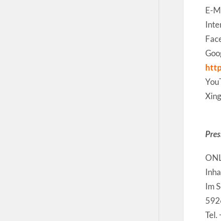
E-Ma
Inte
Fac
Goo
htt
You
Xing
Pres
ONL
Inha
Im 
592
Tel