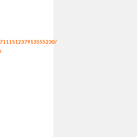
10711151237913555230/
s