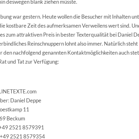
in deswegen blank ziehen müsste.
ung war gestern. Heute wollen die Besucher mit Inhalten un
die kostbare Zeit des aufmerksamen Verweilens wert sind. Und
 es zum attraktiven Preis in bester Texterqualität bei Daniel D
rbindliches Reinschnuppern lohnt also immer. Natürlich steh
r den nachfolgend genannten Kontaktmöglichkeiten auch stet
Rat und Tat zur Verfügung:
INETEXTE.com
ber: Daniel Deppe
Soestkamp 11
69 Beckum
. +49 2521 8579391
 +49 2521 8579354