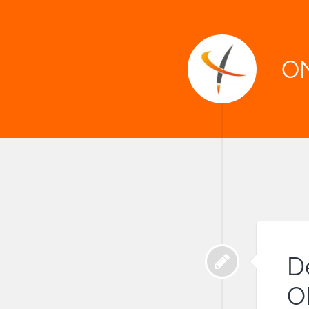
O
D
O