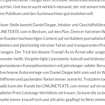
sich hin. Und das braucht wirklich niemand, der mit seinem Int
em Publikum und den Suchmaschinen gut dastehen will.
ieser Stelle kommt Daniel Deppe, Inhaber und Geschäftsführ
INETEXTE.com in Beckum, auf den Plan. Denn er hat einen 
en Kunden hochwertigen Content auf veritablem journalistis
bieten und gleichzeitig mit einer fairen und transparenten Pr
zeugen. Der Trick bei diesem Trumpf-As im Ärmel aller ausg
aster heißt: Vorgefertigte Lizenztexte, lustvoll und leidensc
gestandenen Konzeptionstextern mit jahrelanger solider Beru
verlesene Autorenriege von Daniel Deppe lebt vom und im 
hliffenen und packenden Texten immer anmerkt. Trotzdem (
alb) kann der Kunde bei ONLINETEXTE.com immer auf ein er
altetes Preis-Leistungs-Verhältnis vertrauen. So kann die zu 
eite immer knackfrisch und attraktiv gepflegt im Netz stehe