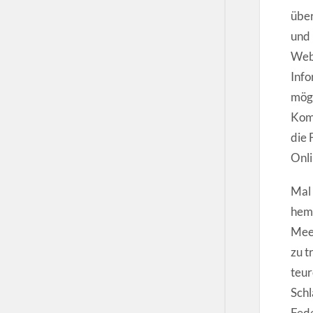
übe
und 
Webs
Info
möge
Komm
die 
Onli
Mal 
hemm
Meer
zu t
teur
Schl
Fede