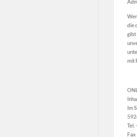
Adm
Werb
die 
gibt
unve
unte
mit 
ONL
Inha
Im 
592
Tel
Fax