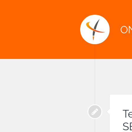
O
T
S