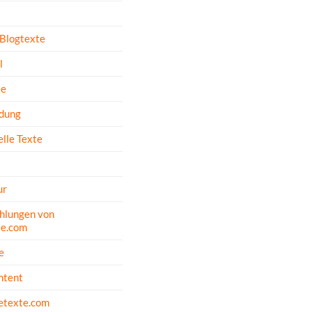
 Blogtexte
l
te
dung
lle Texte
ur
hlungen von
te.com
e
ntent
etexte.com