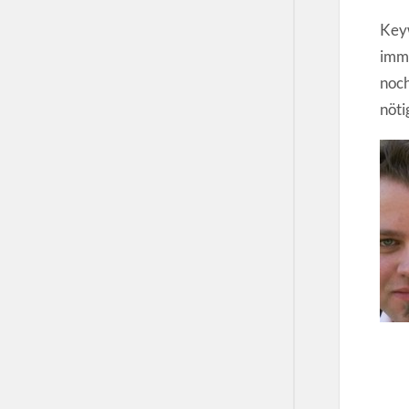
Key
imme
noch
nöti