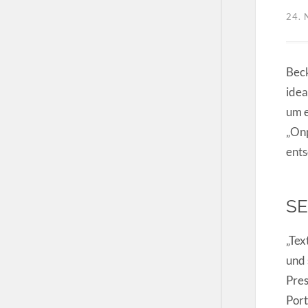
24.
Beck
idea
um e
„Onp
ents
SE
„Tex
und 
Pres
Port