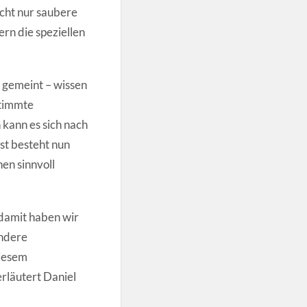
cht nur saubere
rn die speziellen
e gemeint – wissen
stimmte
kann es sich nach
st besteht nun
en sinnvoll
 damit haben wir
andere
diesem
rläutert Daniel