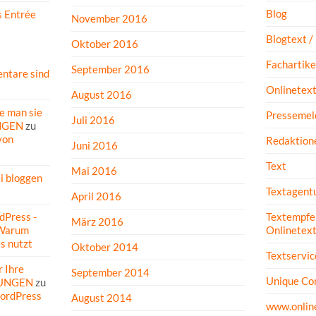
Blog
s Entrée
November 2016
Blogtext /
Oktober 2016
Fachartike
September 2016
ntare sind
Onlinetex
August 2016
e man sie
Pressemel
Juli 2016
NGEN
zu
von
Redaktione
Juni 2016
Text
Mai 2016
ei bloggen
Textagent
April 2016
dPress -
Textempfe
März 2016
Warum
Onlinetex
s nutzt
Oktober 2014
Textservic
r Ihre
September 2014
Unique Co
DUNGEN
zu
ordPress
August 2014
www.onlin