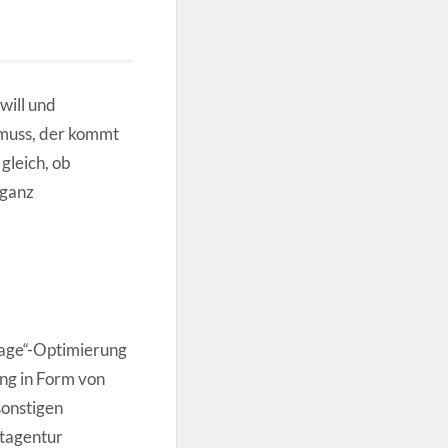
will und
 muss, der kommt
gleich, ob
 ganz
page“-Optimierung
ng in Form von
sonstigen
xtagentur