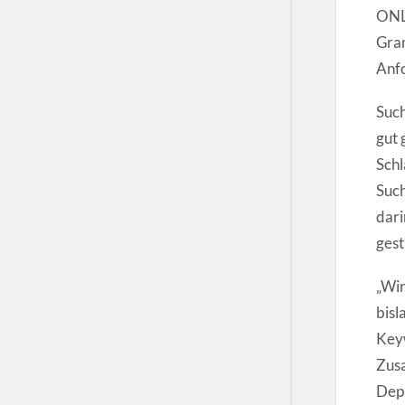
ONLI
Gram
Anfo
Such
gut 
Schl
Such
dari
gest
„Wir
bisl
Keyw
Zusa
Dep