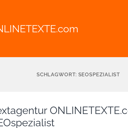
NLINETEXTE.com
SCHLAGWORT:
SEOSPEZIALIST
extagentur ONLINETEXTE.c
EOspezialist