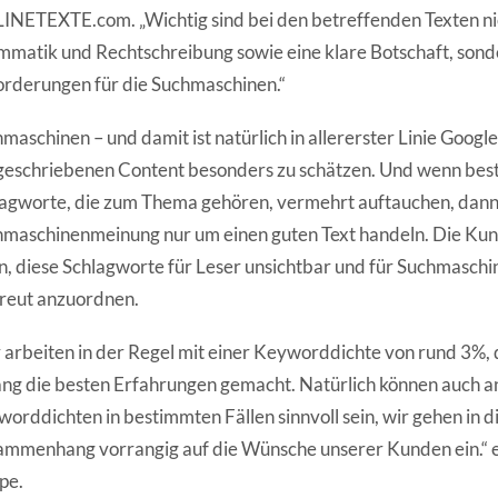
NETEXTE.com. „Wichtig sind bei den betreffenden Texten ni
matik und Rechtschreibung sowie eine klare Botschaft, sonde
rderungen für die Suchmaschinen.“
maschinen – und damit ist natürlich in allererster Linie Googl
geschriebenen Content besonders zu schätzen. Und wenn be
agworte, die zum Thema gehören, vermehrt auftauchen, dann 
maschinenmeinung nur um einen guten Text handeln. Die Kun
n, diese Schlagworte für Leser unsichtbar und für Suchmaschin
reut anzuordnen.
 arbeiten in der Regel mit einer Keyworddichte von rund 3%,
ang die besten Erfahrungen gemacht. Natürlich können auch 
orddichten in bestimmten Fällen sinnvoll sein, wir gehen in 
mmenhang vorrangig auf die Wünsche unserer Kunden ein.“ e
pe.