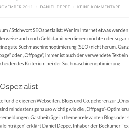
 NOVEMBER 2011
/
DANIEL DEPPE
/
KEINE KOMMENTARE
um / Stichwort SEOspezialist: Wer im Internet etwas werden 
lerweise auch noch Geld damit verdienen möchte oder sogar
ine gute Suchmaschinenoptimierung (SEO) nicht herum. Ganz 
age“ oder „Offpage“, immer ist auch der verwendete Text ein
cheidendes Kriterium bei der Suchmaschinenoptimierung.
Ospezialist
te für die eigenen Webseiten, Blogs und Co. gehören zur „On
sind mindestens genauso wichtig wie die „Offpage“-Optimieru
semeldungen, Gastbeiträge in themenrelevanten Blogs oder 
aleinträgen“ erklärt Daniel Deppe, Inhaber der Beckumer Te