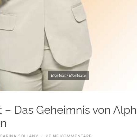
Blogtext / Blogtexte
t – Das Geheimnis von Alph
rn
CARINA COLLANY
/
KEINE KOMMENTARE