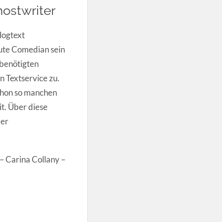
ostwriter
logtext
 gute Comedian sein
 benötigten
n Textservice zu.
chon so manchen
t. Über diese
der
– Carina Collany –