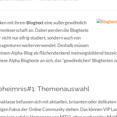
cken mit ihrem
Blogtext
eine außergewöhnlich
mmleserschaft an. Dabei werden die Blogtexte
nicht nur eifrig studiert, sondern auch von
seagenturen weiterverwendet. Deshalb müssen
 einem Alpha-Blog als flächendeckend meinungsbildend bezei
ese Alpha Blogtexte an sich, das “gewöhnlichen” Blogtexten z
Geheimnis#1: Themenauswahl
haklasse befassen sich mit aktuellen, brisanten oder delikaten
tigen Fokus der Online Community stehen. Das können VIP La
ein (wie auf der Homepage von MTV), aber auch seriöse Meld