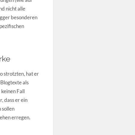
d nicht alle
logger besonderen
spezifischen
rke
 strotzten, hat er
 Blogtexte als
keinen Fall
, dass er ein
 sollen
sehen erregen.