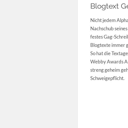
Blogtext G
Nicht jedem Alph
Nachschub seines K
festes Gag-Schrei
Blogtexte immer g
So hat die Textag
Webby Awards Aspi
streng geheim geh
Schweigepflicht.