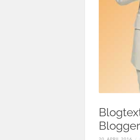
Blogtex
Blogge
20. APRIL 2016
/