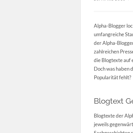
Alpha-Blogger lo
umfangreiche Sta
der Alpha-Blogger 
zahlreichen Pres
die Blogtexte auf
Doch was haben di
Popularität fehlt?
Blogtext 
Blogtexte der Alp
jeweils gegenwär
Sachgeschichten s