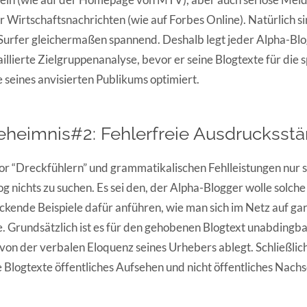
 Wirtschaftsnachrichten (wie auf Forbes Online). Natürlich sin
e Surfer gleichermaßen spannend. Deshalb legt jeder Alpha-B
illierte Zielgruppenanalyse, bevor er seine Blogtexte für die 
 seines anvisierten Publikums optimiert.
eheimnis#2: Fehlerfreie Ausdrucksstä
r “Dreckfühlern” und grammatikalischen Fehlleistungen nur so
g nichts zu suchen. Es sei den, der Alpha-Blogger wolle solche
ende Beispiele dafür anführen, wie man sich im Netz auf gar 
e. Grundsätzlich ist es für den gehobenen Blogtext unabdingbar
von der verbalen Eloquenz seines Urhebers ablegt. Schließlich
Blogtexte öffentliches Aufsehen und nicht öffentliches Nach