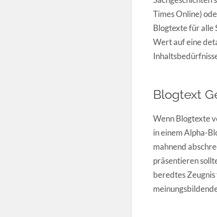
Times Online) oder
Blogtexte für all
Wert auf eine deta
Inhaltsbedürfnisse
Blogtext G
Wenn Blogtexte vo
in einem Alpha-Blo
mahnend abschreck
präsentieren sollt
beredtes Zeugnis 
meinungsbildende 