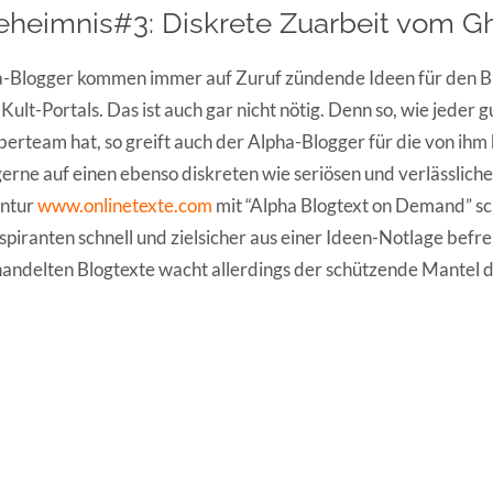
eheimnis#3: Diskrete Zuarbeit vom Gh
a-Blogger kommen immer auf Zuruf zündende Ideen für den B
ult-Portals. Das ist auch gar nicht nötig. Denn so, wie jeder
berteam hat, so greift auch der Alpha-Blogger für die von ihm
erne auf einen ebenso diskreten wie seriösen und verlässliche
entur
www.onlinetexte.com
mit “Alpha Blogtext on Demand” s
ranten schnell und zielsicher aus einer Ideen-Notlage befrei
andelten Blogtexte wacht allerdings der schützende Mantel 