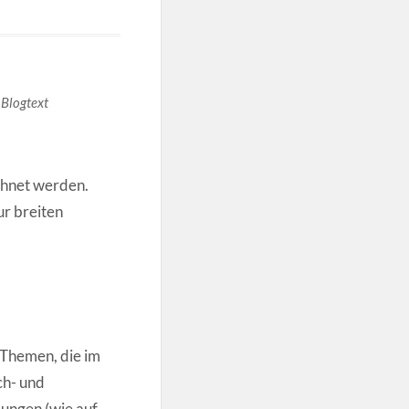
Blogtext
chnet werden.
ur breiten
 Themen, die im
ch- und
ungen (wie auf