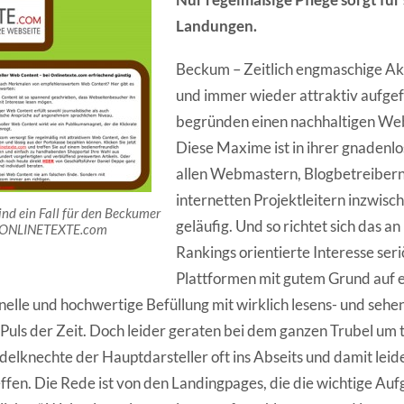
Landungen.
Beckum – Zeitlich engmaschige Ak
und immer wieder attraktiv aufgef
begründen einen nachhaltigen Web
Diese Maxime ist in ihrer gnadenlo
allen Webmastern, Blogbetreiber
internetten Projektleitern inzwisc
nd ein Fall für den Beckumer
geläufig. Und so richtet sich das a
e ONLINETEXTE.com
Rankings orientierte Interesse ser
Plattformen mit gutem Grund auf e
nelle und hochwertige Befüllung mit wirklich lesens- und sehe
 Puls der Zeit. Doch leider geraten bei dem ganzen Trubel um t
delknechte der Hauptdarsteller oft ins Abseits und damit leide
ffen. Die Rede ist von den Landingpages, die die wichtige 