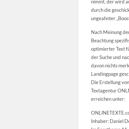
nimmt, der wird a
durch die geschic
ungeahnter „Boost
Nach Meinung der
Beachtung spezifis
optimierter Text 
der Suche und nac
davon nichts merk
Landingpage gesc
Die Erstellung vo
Textagentur ONLN
erreichen unter:
ONLINETEXTE.c
Inhaber: Daniel 