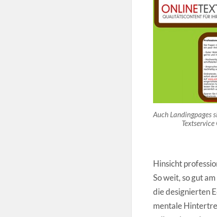
Auch Landingpages si
Textservic
Hinsicht professio
So weit, so gut am
die designierten E
mentale Hintertre