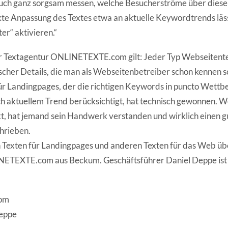
uch ganz sorgsam messen, welche Besucherströme über diese 
kte Anpassung des Textes etwa an aktuelle Keywordtrends läs
er“ aktivieren.“
 Textagentur ONLINETEXTE.com gilt: Jeder Typ Webseitente
cher Details, die man als Webseitenbetreiber schon kennen sol
für Landingpages, der die richtigen Keywords in puncto Wettb
h aktuellem Trend berücksichtigt, hat technisch gewonnen. W
t, hat jemand sein Handwerk verstanden und wirklich einen gu
hrieben.
n Texten für Landingpages und anderen Texten für das Web ü
ETEXTE.com aus Beckum. Geschäftsführer Daniel Deppe ist 
om
Deppe