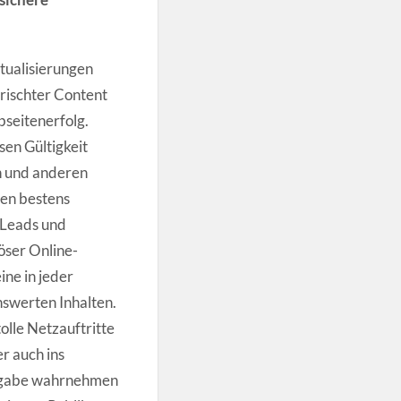
tualisierungen
rischter Content
seitenerfolg.
sen Gültigkeit
n und anderen
hen bestens
n Leads und
iöser Online-
ine in jeder
nswerten Inhalten.
olle Netzauftritte
r auch ins
Aufgabe wahrnehmen