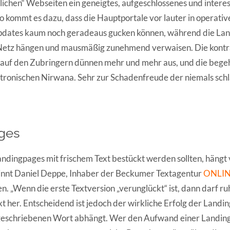
tlichen“ Webseiten ein geneigtes, aufgeschlossenes und intere
o kommt es dazu, dass die Hauptportale vor lauter in operativ
dates kaum noch geradeaus gucken können, während die Lan
 Netz hängen und mausmäßig zunehmend verwaisen. Die kont
auf den Zubringern dünnen mehr und mehr aus, und die begeh
ktronischen Nirwana. Sehr zur Schadenfreude der niemals sch
ges
andingpages mit frischem Text bestückt werden sollten, häng
innt Daniel Deppe, Inhaber der Beckumer Textagentur
ONLIN
. „Wenn die erste Textversion „verunglückt“ ist, dann darf ruh
xt her. Entscheidend ist jedoch der wirkliche Erfolg der Landi
eschriebenen Wort abhängt. Wer den Aufwand einer Landing