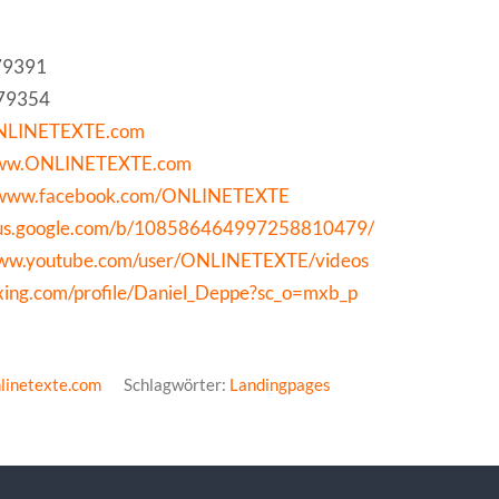
579391
579354
NLINETEXTE.com
www.ONLINETEXTE.com
//www.facebook.com/ONLINETEXTE
plus.google.com/b/108586464997258810479/
www.youtube.com/user/ONLINETEXTE/videos
xing.com/profile/Daniel_Deppe?sc_o=mxb_p
linetexte.com
Schlagwörter:
Landingpages