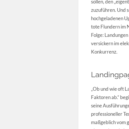
sollen, den „eigen
zuzuführen. Und s
hochgeladenen Up
tote Flundern im
Folge: Landungen 
versickern im ele
Konkurrenz.
Landingpa
„Ob und wie oft L
Faktoren ab.“ beg
seine Ausführungen
professioneller Te
maßgeblich vom g