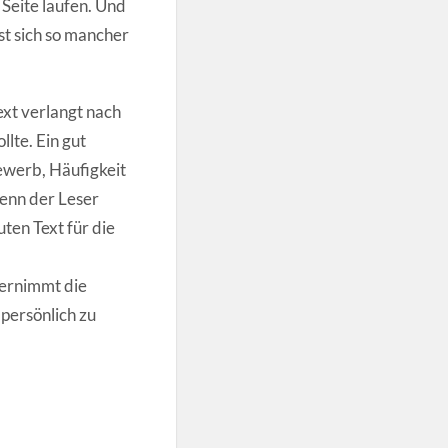
Seite laufen. Und
st sich so mancher
xt verlangt nach
lte. Ein gut
ewerb, Häufigkeit
enn der Leser
ten Text für die
bernimmt die
persönlich zu