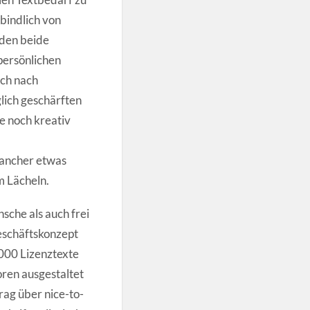
bindlich von
rden beide
persönlichen
uch nach
lich geschärften
e noch kreativ
mancher etwas
m Lächeln.
che als auch frei
eschäftskonzept
1000 Lizenztexte
oren ausgestaltet
rag über nice-to-