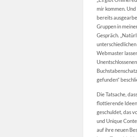
mir kommen. Und e
bereits ausgearbe
Gruppen in meiner
Gespräch. „Natürl
unterschiedlichen
Webmaster lassen 
Unentschlossenen 
Buchstabenschatzt
gefunden“ beschli
Die Tatsache, das
flottierende Idee
geschuldet, das vo
und Unique Conten
auf ihre neuen Bes