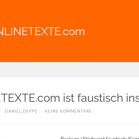
NLINETEXTE.com
EXTE.com ist faustisch insp
/
DANIEL DEPPE
/
KEINE KOMMENTARE
Beckum / Stichwort faustisch: Ken