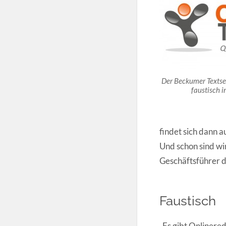
Der Beckumer Texts
faustisch i
findet sich dann 
Und schon sind w
Geschäftsführer 
Faustisch
„Es gibt Onlinere