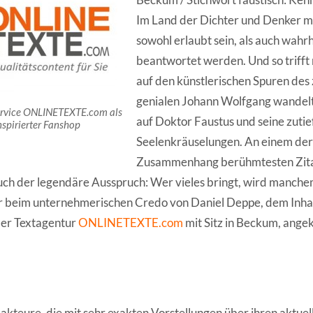
Im Land der Dichter und Denker m
sowohl erlaubt sein, als auch wah
beantwortet werden. Und so triff
auf den künstlerischen Spuren des
genialen Johann Wolfgang wandelt
ervice ONLINETEXTE.com als
auf Doktor Faustus und seine zuti
nspirierter Fanshop
Seelenkräuselungen. An einem der
Zusammenhang berühmtesten Zita
auch der legendäre Ausspruch: Wer vieles bringt, wird manche
ir beim unternehmerischen Credo von Daniel Deppe, dem Inh
der Textagentur
ONLINETEXTE.com
mit Sitz in Beckum, ang
dakteure, die mit sehr exakten Vorstellungen über ihren aktue