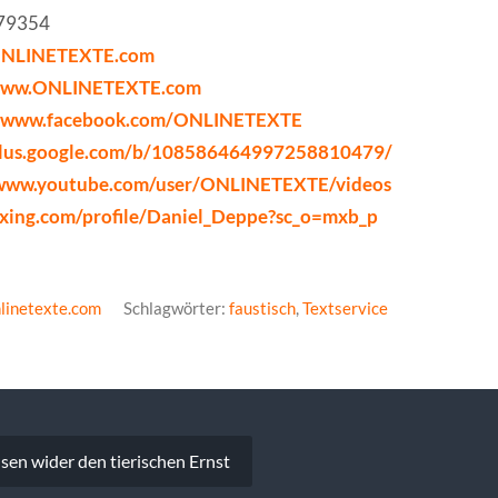
579354
ONLINETEXTE.com
/www.ONLINETEXTE.com
//www.facebook.com/ONLINETEXTE
plus.google.com/b/108586464997258810479/
/www.youtube.com/user/ONLINETEXTE/videos
xing.com/profile/Daniel_Deppe?sc_o=mxb_p
linetexte.com
Schlagwörter:
faustisch
,
Textservice
vigation
en wider den tierischen Ernst