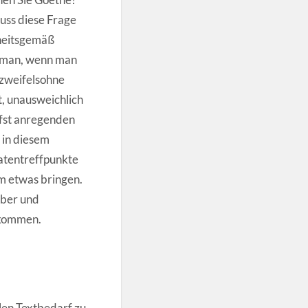
uss diese Frage
rheitsgemäß
t man, wenn man
 zweifelsohne
, unausweichlich
efst anregenden
 in diesem
tentreffpunkte
m etwas bringen.
aber und
ekommen.
llen Textbedarf zu