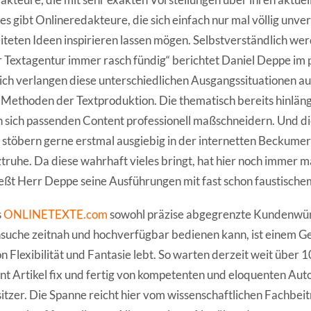
s gibt Onlineredakteure, die sich einfach nur mal völlig unver
iteten Ideen inspirieren lassen mögen. Selbstverständlich we
 Textagentur immer rasch fündig“ berichtet Daniel Deppe im 
ich verlangen diese unterschiedlichen Ausgangssituationen a
 Methoden der Textproduktion. Die thematisch bereits hinläng
sich passenden Content professionell maßschneidern. Und di
stöbern gerne erstmal ausgiebig in der internetten Beckumer
ruhe. Da diese wahrhaft vieles bringt, hat hier noch immer 
eßt Herr Deppe seine Ausführungen mit fast schon faustische
s
ONLINETEXTE.com
sowohl präzise abgegrenzte Kundenwüns
nsuche zeitnah und hochverfügbar bedienen kann, ist einem G
n Flexibilität und Fantasie lebt. So warten derzeit weit über 
t Artikel fix und fertig von kompetenten und eloquenten Aut
itzer. Die Spanne reicht hier vom wissenschaftlichen Fachbeit