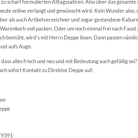
 zu scharf formulierten Alltagssatiren. Also über das gesamte s
heute online verlangt und gewünscht wird. Kein Wunder also, d
ber als auch Artikelverzeichner und sogar gestandene Kabar
Warenkorb voll packen. Oder um noch einmal frei nach Faust 
ch bemüht, wird’s mit Herrn Deppe lösen. Dann passen nämlic
ust aufs Auge.
dass alles frisch und neu und mit Bedeutung auch gefällig sei
ach sofort Kontakt zu Direktor Deppe auf:
om
Deppe
579391