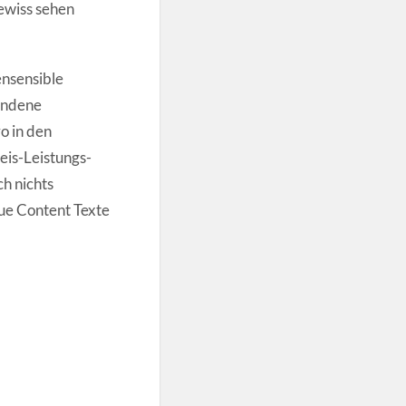
ewiss sehen
nsensible
andene
o in den
is-Leistungs-
h nichts
que Content Texte