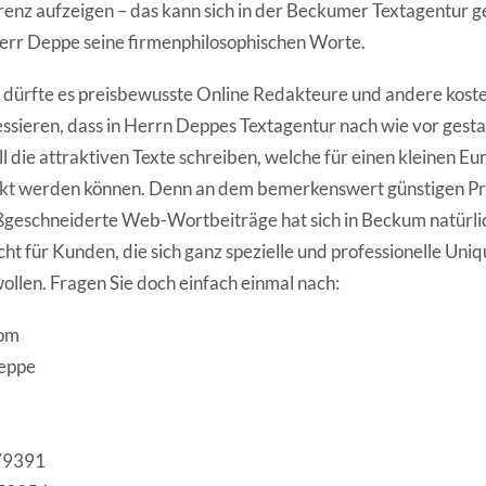
enz aufzeigen – das kann sich in der Beckumer Textagentur g
err Deppe seine firmenphilosophischen Worte.
dürfte es preisbewusste Online Redakteure und andere koste
sieren, dass in Herrn Deppes Textagentur nach wie vor gest
l die attraktiven Texte schreiben, welche für einen kleinen Eur
t werden können. Denn an dem bemerkenswert günstigen Pre
ßgeschneiderte Web-Wortbeiträge hat sich in Beckum natürlic
ht für Kunden, die sich ganz spezielle und professionelle Uni
ollen. Fragen Sie doch einfach einmal nach:
om
Deppe
579391