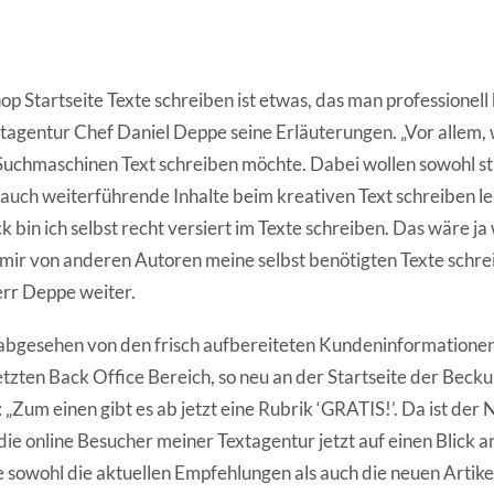
op Startseite Texte schreiben ist etwas, das man professionel
xtagentur Chef Daniel Deppe seine Erläuterungen. „Vor allem, 
n Suchmaschinen Text schreiben möchte. Dabei wollen sowohl st
auch weiterführende Inhalte beim kreativen Text schreiben lei
bin ich selbst recht versiert im Texte schreiben. Das wäre ja
 mir von anderen Autoren meine selbst benötigten Texte schre
err Deppe weiter.
 abgesehen von den frisch aufbereiteten Kundeninformation
zten Back Office Bereich, so neu an der Startseite der Beck
„Zum einen gibt es ab jetzt eine Rubrik ‘GRATIS!’. Da ist d
e online Besucher meiner Textagentur jetzt auf einen Blick an
e sowohl die aktuellen Empfehlungen als auch die neuen Artike