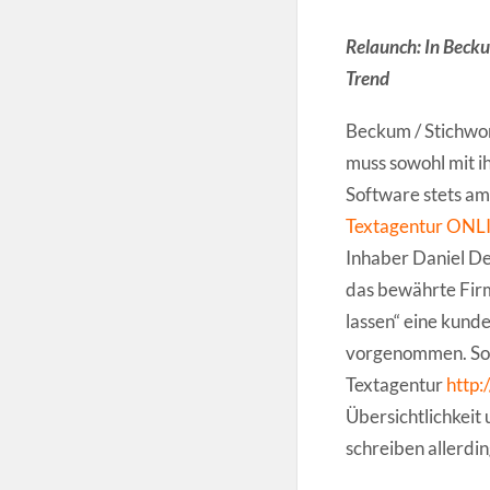
Relaunch: In Beckum
Trend
Beckum / Stichwor
muss sowohl mit i
Software stets am 
Textagentur ON
Inhaber Daniel De
das bewährte Fir
lassen“ eine kun
vorgenommen. So e
Textagentur
http:
Übersichtlichkeit
schreiben allerdi