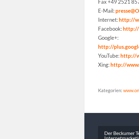
Fax +49 2521 8
E-Mail:
presse@
Internet:
http:/
Facebook:
http:
Google+:
http://plus.go
YouTube:
http:/
Xing:
http://www
Kategorien:
www.on
Beitragsna
Der Beckumer Te
Internetmarket