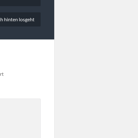
ch hinten losgeht
rt