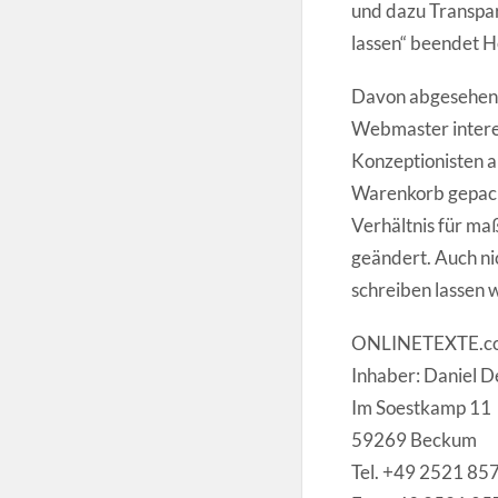
und dazu Transpar
lassen“ beendet H
Davon abgesehen 
Webmaster interes
Konzeptionisten al
Warenkorb gepack
Verhältnis für ma
geändert. Auch nic
schreiben lassen w
ONLINETEXTE.c
Inhaber: Daniel 
Im Soestkamp 11
59269 Beckum
Tel. +49 2521 8