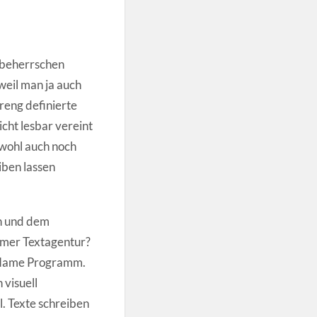
l beherrschen
weil man ja auch
reng definierte
cht lesbar vereint
 wohl auch noch
iben lassen
en und dem
umer Textagentur?
er Name Programm.
 visuell
l. Texte schreiben