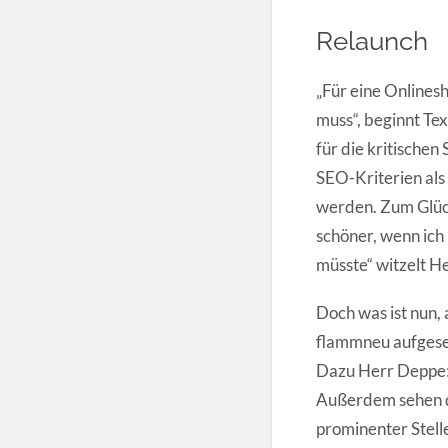
Relaunch
„Für eine Onlinesh
muss“, beginnt Te
für die kritische
SEO-Kriterien als 
werden. Zum Glück 
schöner, wenn ich
müsste“ witzelt H
Doch was ist nun,
flammneu aufgeset
Dazu Herr Deppe: 
Außerdem sehen di
prominenter Stell