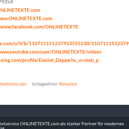
579354
ONLINETEXTE.com
/www.ONLINETEXTE.com
//www.facebook.com/ONLINETEXTE
ogle.com/u/0/b/110711151237913555230/110711151237
/www.youtube.com/user/ONLINETEXTE/videos
.xing.com/profile/Daniel_Deppe?sc_o=mxb_p
linetexte.com
Schlagwörter:
Relaunch
vigation
xtservice ONLINETEXTE.com als starker Partner für modernes
ing