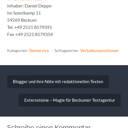
Inhaber: Daniel Deppe
Im Soestkamp 11
59269 Beckum
Tel. +49 2521 8579391
Fax +49 2521 8579354
Kategorien:
Textservice
Schlagwörter:
Verbalkompositionen
Beitragsnavigation
Blogger und ihre Nöte mit redaktionellen Texten
Externsteine – Magie für Beckumer Textagentur
Schreibe einen Kommentar