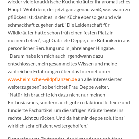
wieder viele knackfrische Küchenkräuter ihr aromatisches
Haupt. Wohl dem, der jetzt ganz genau weiß, was wann zu
pflücken ist, damit es in der Küche ebenso gesund wie
schmackhaft zugehen darf. “Die Leidenschaft für
Wildkräuter hatte schon früh einen festen Platz in
meinem Leben”, sagt Gabriele Deppe, eine Botanikerin aus
persönlicher Berufung und in jahrelanger Hingabe.
“Darum habe ich mich auch irgendwann dazu
entschlossen, mein gesammeltes Wissen und meine
zahlreichen Erfahrungen über das Internet unter
www.heimische-wildpflanzen.de
an alle Interessierten
weiterzugeben”, so berichtet Frau Deppe weiter.
“Natürlich brauchte ich dazu nicht nur meinen
Enthusiasmus, sondern auch gute redaktionelle Texte und
fundierte Fachartikel, um die saftigen Kräuterbeete ins
rechte Licht zu rücken. Und da hat mir ‘deppe solutions’
wirklich sehr effizient weitergeholfen.”
Der preiswerte Textservice, der hinter deppe solutions